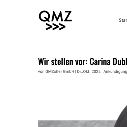
Star
Wir stellen vor: Carina Dub
von
QMZoller GmbH
|
Di..Okt..2022
|
Ankündigun