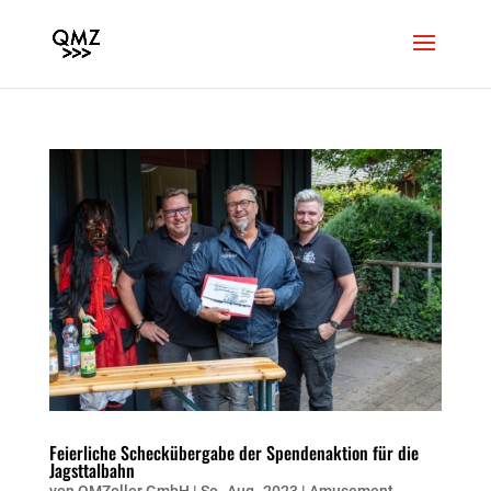
Feierliche Scheckübergabe der Spendenaktion für die
Jagsttalbahn
von
QMZoller GmbH
|
So..Aug..2023
|
Amusement
,